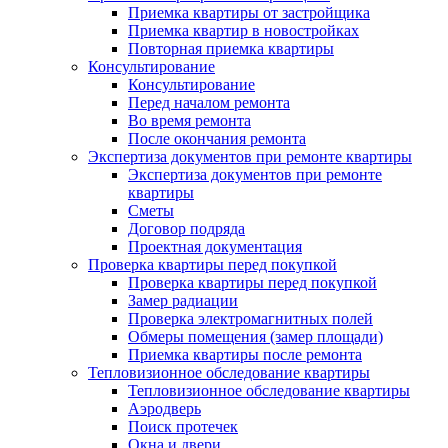
Приемка квартиры от застройщика
Приемка квартир в новостройках
Повторная приемка квартиры
Консультирование
Консультирование
Перед началом ремонта
Во время ремонта
После окончания ремонта
Экспертиза документов при ремонте квартиры
Экспертиза документов при ремонте
квартиры
Сметы
Договор подряда
Проектная документация
Проверка квартиры перед покупкой
Проверка квартиры перед покупкой
Замер радиации
Проверка электромагнитных полей
Обмеры помещения (замер площади)
Приемка квартиры после ремонта
Тепловизионное обследование квартиры
Тепловизионное обследование квартиры
Аэродверь
Поиск протечек
Окна и двери