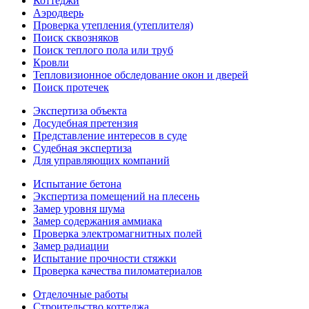
Коттеджи
Аэродверь
Проверка утепления (утеплителя)
Поиск сквозняков
Поиск теплого пола или труб
Кровли
Тепловизионное обследование окон и дверей
Поиск протечек
Экспертиза объекта
Досудебная претензия
Представление интересов в суде
Судебная экспертиза
Для управляющих компаний
Испытание бетона
Экспертиза помещений на плесень
Замер уровня шума
Замер содержания аммиака
Проверка электромагнитных полей
Замер радиации
Испытание прочности стяжки
Проверка качества пиломатериалов
Отделочные работы
Строительство коттеджа