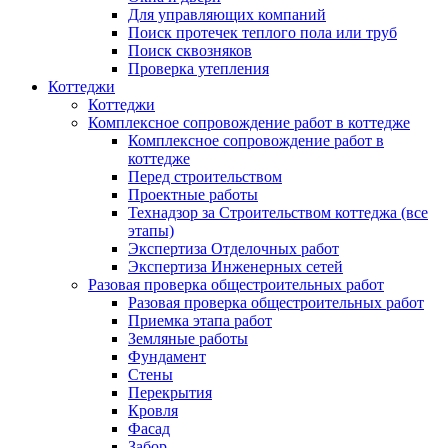
Для управляющих компаний
Поиск протечек теплого пола или труб
Поиск сквозняков
Проверка утепления
Коттеджи
Коттеджи
Комплексное сопровождение работ в коттедже
Комплексное сопровождение работ в
коттедже
Перед строительством
Проектные работы
Технадзор за Строительством коттеджа (все
этапы)
Экспертиза Отделочных работ
Экспертиза Инженерных сетей
Разовая проверка общестроительных работ
Разовая проверка общестроительных работ
Приемка этапа работ
Земляные работы
Фундамент
Стены
Перекрытия
Кровля
Фасад
Забор