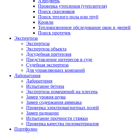
Аэродверь
Проверка утепления (утеплителя)
Поиск сквозняков
Поиск теплого пола или труб
Кровли
Тепловизионное обследование окон и дверей
Поиск протечек
Экспертиза
Экспертиза
Экспертиза объекта
Досудебная претензия
Представление интересов в суде
Судебная экспертиза
Для управляющих компаний
Лаборатория
Лаборатория
Испытание бетона
Экспертиза помещений на плесень
Замер уровня шума
Замер содержания аммиака
Проверка электромагнитных полей
Замер радиации
Испытание прочности стяжки
Проверка качества пиломатериалов
Портфолио