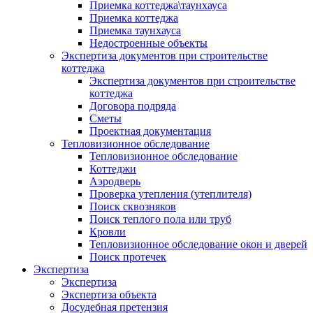
Приемка коттеджа\таунхауса
Приемка коттеджа
Приемка таунхауса
Недостроенные объекты
Экспертиза документов при строительстве
коттеджа
Экспертиза документов при строительстве
коттеджа
Договора подряда
Сметы
Проектная документация
Тепловизионное обследование
Тепловизионное обследование
Коттеджи
Аэродверь
Проверка утепления (утеплителя)
Поиск сквозняков
Поиск теплого пола или труб
Кровли
Тепловизионное обследование окон и дверей
Поиск протечек
Экспертиза
Экспертиза
Экспертиза объекта
Досудебная претензия