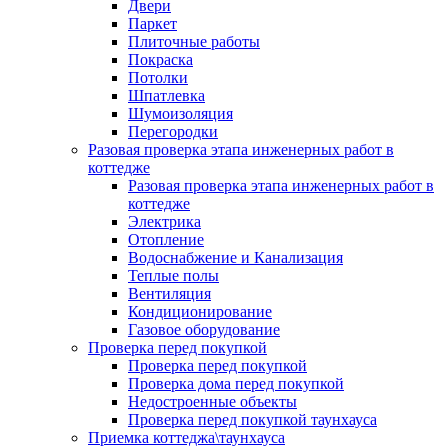
Двери
Паркет
Плиточные работы
Покраска
Потолки
Шпатлевка
Шумоизоляция
Перегородки
Разовая проверка этапа инженерных работ в
коттедже
Разовая проверка этапа инженерных работ в
коттедже
Электрика
Отопление
Водоснабжение и Канализация
Теплые полы
Вентиляция
Кондиционирование
Газовое оборудование
Проверка перед покупкой
Проверка перед покупкой
Проверка дома перед покупкой
Недостроенные объекты
Проверка перед покупкой таунхауса
Приемка коттеджа\таунхауса