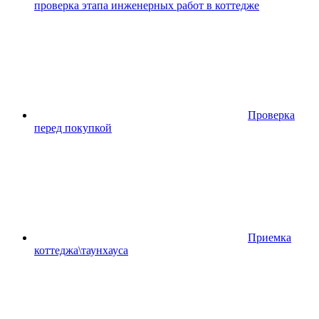
проверка этапа инженерных работ в коттедже
Проверка
перед покупкой
Приемка
коттеджа\таунхауса