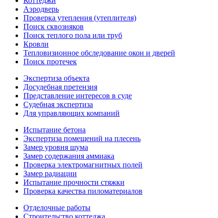
Коттеджи
Аэродверь
Проверка утепления (утеплителя)
Поиск сквозняков
Поиск теплого пола или труб
Кровли
Тепловизионное обследование окон и дверей
Поиск протечек
Экспертиза объекта
Досудебная претензия
Представление интересов в суде
Судебная экспертиза
Для управляющих компаний
Испытание бетона
Экспертиза помещений на плесень
Замер уровня шума
Замер содержания аммиака
Проверка электромагнитных полей
Замер радиации
Испытание прочности стяжки
Проверка качества пиломатериалов
Отделочные работы
Строительство коттеджа