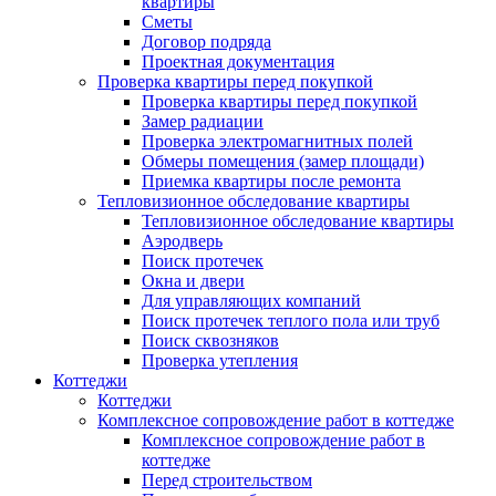
квартиры
Сметы
Договор подряда
Проектная документация
Проверка квартиры перед покупкой
Проверка квартиры перед покупкой
Замер радиации
Проверка электромагнитных полей
Обмеры помещения (замер площади)
Приемка квартиры после ремонта
Тепловизионное обследование квартиры
Тепловизионное обследование квартиры
Аэродверь
Поиск протечек
Окна и двери
Для управляющих компаний
Поиск протечек теплого пола или труб
Поиск сквозняков
Проверка утепления
Коттеджи
Коттеджи
Комплексное сопровождение работ в коттедже
Комплексное сопровождение работ в
коттедже
Перед строительством