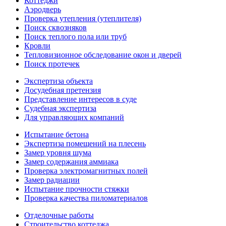
Коттеджи
Аэродверь
Проверка утепления (утеплителя)
Поиск сквозняков
Поиск теплого пола или труб
Кровли
Тепловизионное обследование окон и дверей
Поиск протечек
Экспертиза объекта
Досудебная претензия
Представление интересов в суде
Судебная экспертиза
Для управляющих компаний
Испытание бетона
Экспертиза помещений на плесень
Замер уровня шума
Замер содержания аммиака
Проверка электромагнитных полей
Замер радиации
Испытание прочности стяжки
Проверка качества пиломатериалов
Отделочные работы
Строительство коттеджа