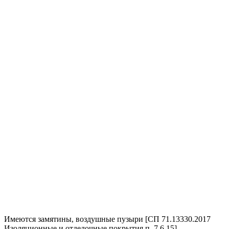
Имеются замятины, воздушные пузыри [СП 71.13330.2017
Изоляционные и отделочные покрытия п. 7.6.15]