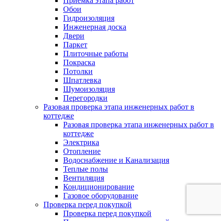
Приемка этапа работ
Обои
Гидроизоляция
Инженерная доска
Двери
Паркет
Плиточные работы
Покраска
Потолки
Шпатлевка
Шумоизоляция
Перегородки
Разовая проверка этапа инженерных работ в
коттедже
Разовая проверка этапа инженерных работ в
коттедже
Электрика
Отопление
Водоснабжение и Канализация
Теплые полы
Вентиляция
Кондиционирование
Газовое оборудование
Проверка перед покупкой
Проверка перед покупкой