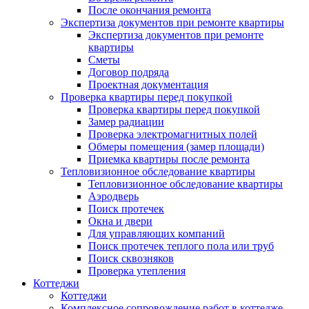
После окончания ремонта
Экспертиза документов при ремонте квартиры
Экспертиза документов при ремонте
квартиры
Сметы
Договор подряда
Проектная документация
Проверка квартиры перед покупкой
Проверка квартиры перед покупкой
Замер радиации
Проверка электромагнитных полей
Обмеры помещения (замер площади)
Приемка квартиры после ремонта
Тепловизионное обследование квартиры
Тепловизионное обследование квартиры
Аэродверь
Поиск протечек
Окна и двери
Для управляющих компаний
Поиск протечек теплого пола или труб
Поиск сквозняков
Проверка утепления
Коттеджи
Коттеджи
Комплексное сопровождение работ в коттедже