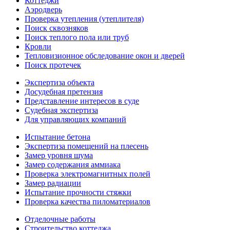
Коттеджи
Аэродверь
Проверка утепления (утеплителя)
Поиск сквозняков
Поиск теплого пола или труб
Кровли
Тепловизионное обследование окон и дверей
Поиск протечек
Экспертиза объекта
Досудебная претензия
Представление интересов в суде
Судебная экспертиза
Для управляющих компаний
Испытание бетона
Экспертиза помещений на плесень
Замер уровня шума
Замер содержания аммиака
Проверка электромагнитных полей
Замер радиации
Испытание прочности стяжки
Проверка качества пиломатериалов
Отделочные работы
Строительство коттеджа