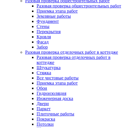
Разовая проверка общестроительных работ
Разовая проверка общестроительных работ
Приемка этапа работ
Земляные работы
Фундамент
Стены
Перекрытия
Кровля
Фасад
Забор
Разовая проверка отделочных работ в коттедже
Разовая проверка отделочных работ в
коттедже
Штукатурка
Стяжка
Все чистовые работы
Приемка этапа работ
Обои
Гидроизоляция
Инженерная доска
Двери
Паркет
Плиточные работы
Покраска
Потолки