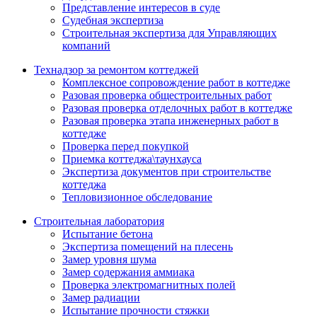
Представление интересов в суде
Судебная экспертиза
Строительная экспертиза для Управляющих
компаний
Технадзор за ремонтом коттеджей
Комплексное сопровождение работ в коттедже
Разовая проверка общестроительных работ
Разовая проверка отделочных работ в коттедже
Разовая проверка этапа инженерных работ в
коттедже
Проверка перед покупкой
Приемка коттеджа\таунхауса
Экспертиза документов при строительстве
коттеджа
Тепловизионное обследование
Строительная лаборатория
Испытание бетона
Экспертиза помещений на плесень
Замер уровня шума
Замер содержания аммиака
Проверка электромагнитных полей
Замер радиации
Испытание прочности стяжки