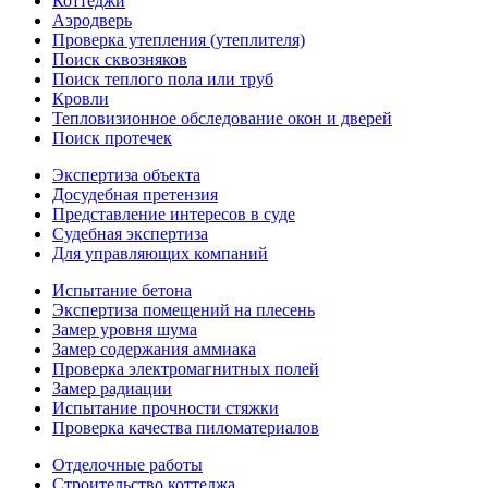
Коттеджи
Аэродверь
Проверка утепления (утеплителя)
Поиск сквозняков
Поиск теплого пола или труб
Кровли
Тепловизионное обследование окон и дверей
Поиск протечек
Экспертиза объекта
Досудебная претензия
Представление интересов в суде
Судебная экспертиза
Для управляющих компаний
Испытание бетона
Экспертиза помещений на плесень
Замер уровня шума
Замер содержания аммиака
Проверка электромагнитных полей
Замер радиации
Испытание прочности стяжки
Проверка качества пиломатериалов
Отделочные работы
Строительство коттеджа