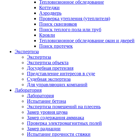
Тепловизионное обследование
Коттеджи
Аэродверь
Проверка утепления (утеплителя)
Поиск сквозняков
Поиск теплого пола или труб
Кровли
Тепловизионное обследование окон и дверей
Поиск протечек
Экспертиза
Экспертиза
Экспертиза объекта
Досудебная претензия
Представление интересов в суде
Судебная экспертиза
Для управляющих компаний
Лаборатория
Лаборатория
Испытание бетона
Экспертиза помещений на плесень
Замер уровня шума
Замер содержания аммиака
Проверка электромагнитных полей
Замер радиации
Испытание прочности стяжки