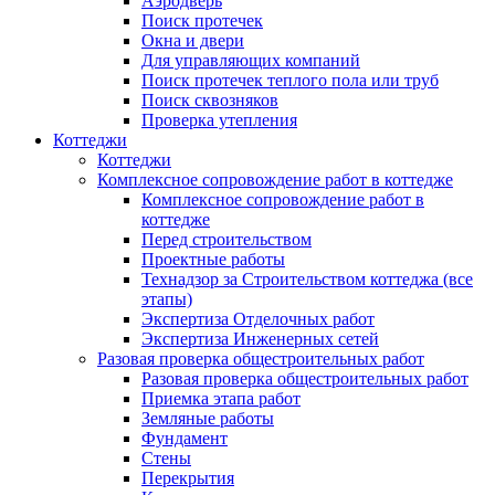
Аэродверь
Поиск протечек
Окна и двери
Для управляющих компаний
Поиск протечек теплого пола или труб
Поиск сквозняков
Проверка утепления
Коттеджи
Коттеджи
Комплексное сопровождение работ в коттедже
Комплексное сопровождение работ в
коттедже
Перед строительством
Проектные работы
Технадзор за Строительством коттеджа (все
этапы)
Экспертиза Отделочных работ
Экспертиза Инженерных сетей
Разовая проверка общестроительных работ
Разовая проверка общестроительных работ
Приемка этапа работ
Земляные работы
Фундамент
Стены
Перекрытия