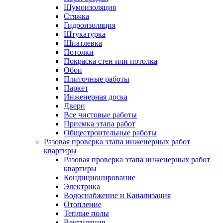
Шумоизоляция
Стяжка
Гидроизоляция
Штукатурка
Шпатлевка
Потолки
Покраска стен или потолка
Обои
Плиточные работы
Паркет
Инженерная доска
Двери
Все чистовые работы
Приемка этапа работ
Общестроительные работы
Разовая проверка этапа инженерных работ
квартиры
Разовая проверка этапа инженерных работ
квартиры
Кондиционирование
Электрика
Водоснабжение и Канализация
Отопление
Теплые полы
Вентиляция